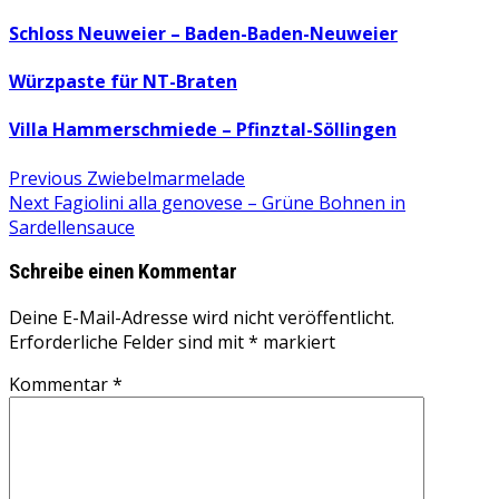
Schloss Neuweier – Baden-Baden-Neuweier
Würzpaste für NT-Braten
Villa Hammerschmiede – Pfinztal-Söllingen
Beitragsnavigation
Previous
Previous
Zwiebelmarmelade
Next
post:
Next
Fagiolini alla genovese – Grüne Bohnen in
post:
Sardellensauce
Schreibe einen Kommentar
Deine E-Mail-Adresse wird nicht veröffentlicht.
Erforderliche Felder sind mit
*
markiert
Kommentar
*