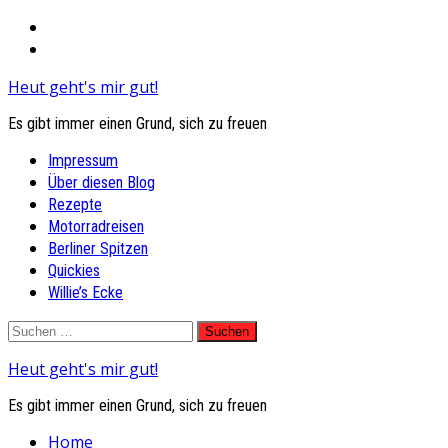
Heut geht's mir gut!
Es gibt immer einen Grund, sich zu freuen
Primary
Impressum
Menu
Über diesen Blog
Rezepte
Motorradreisen
Berliner Spitzen
Quickies
Willie’s Ecke
Skip
Suchen
to
nach:
Heut geht's mir gut!
content
Es gibt immer einen Grund, sich zu freuen
Home