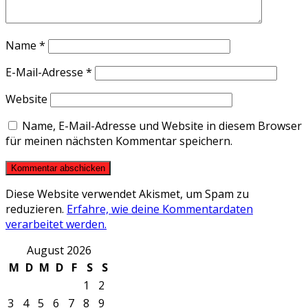
Name
*
E-Mail-Adresse
*
Website
Name, E-Mail-Adresse und Website in diesem Browser
für meinen nächsten Kommentar speichern.
Diese Website verwendet Akismet, um Spam zu
reduzieren.
Erfahre, wie deine Kommentardaten
verarbeitet werden.
August 2026
M
D
M
D
F
S
S
1
2
3
4
5
6
7
8
9