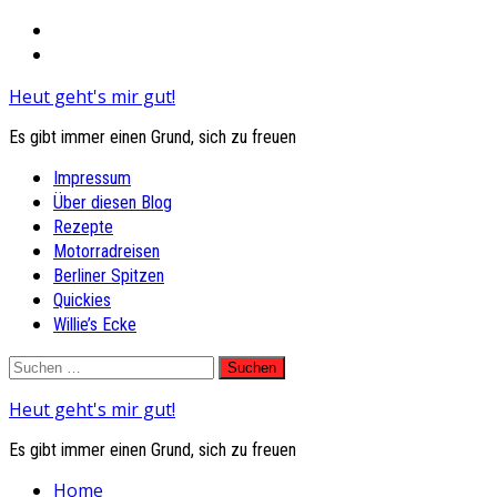
Heut geht's mir gut!
Es gibt immer einen Grund, sich zu freuen
Primary
Impressum
Menu
Über diesen Blog
Rezepte
Motorradreisen
Berliner Spitzen
Quickies
Willie’s Ecke
Skip
Suchen
to
nach:
Heut geht's mir gut!
content
Es gibt immer einen Grund, sich zu freuen
Home