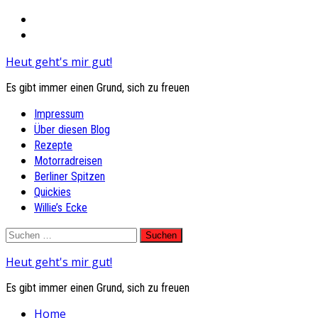
Heut geht's mir gut!
Es gibt immer einen Grund, sich zu freuen
Primary
Impressum
Menu
Über diesen Blog
Rezepte
Motorradreisen
Berliner Spitzen
Quickies
Willie’s Ecke
Skip
Suchen
to
nach:
Heut geht's mir gut!
content
Es gibt immer einen Grund, sich zu freuen
Home