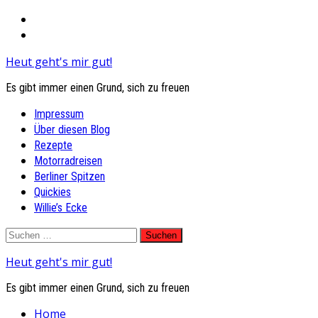
Heut geht's mir gut!
Es gibt immer einen Grund, sich zu freuen
Primary
Impressum
Menu
Über diesen Blog
Rezepte
Motorradreisen
Berliner Spitzen
Quickies
Willie’s Ecke
Skip
Suchen
to
nach:
Heut geht's mir gut!
content
Es gibt immer einen Grund, sich zu freuen
Home