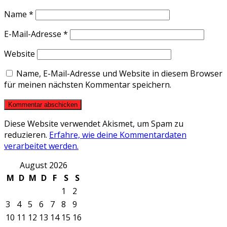
Name
*
E-Mail-Adresse
*
Website
Name, E-Mail-Adresse und Website in diesem Browser
für meinen nächsten Kommentar speichern.
Diese Website verwendet Akismet, um Spam zu
reduzieren.
Erfahre, wie deine Kommentardaten
verarbeitet werden.
August 2026
M
D
M
D
F
S
S
1
2
3
4
5
6
7
8
9
10
11
12
13
14
15
16