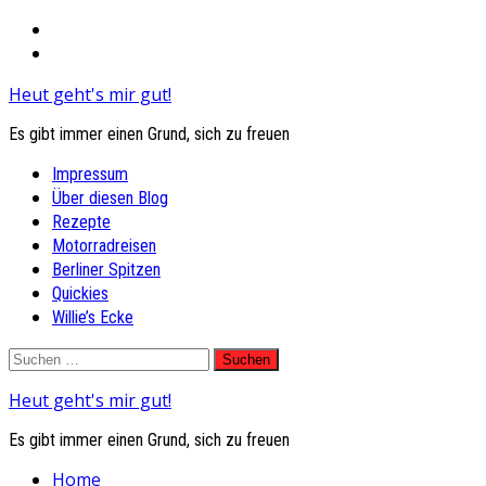
Heut geht's mir gut!
Es gibt immer einen Grund, sich zu freuen
Primary
Impressum
Menu
Über diesen Blog
Rezepte
Motorradreisen
Berliner Spitzen
Quickies
Willie’s Ecke
Skip
Suchen
to
nach:
Heut geht's mir gut!
content
Es gibt immer einen Grund, sich zu freuen
Home