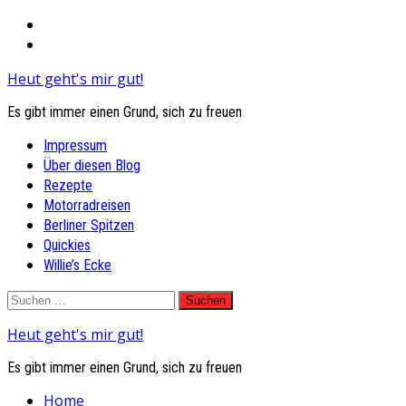
Heut geht's mir gut!
Es gibt immer einen Grund, sich zu freuen
Primary
Impressum
Menu
Über diesen Blog
Rezepte
Motorradreisen
Berliner Spitzen
Quickies
Willie’s Ecke
Skip
Suchen
to
nach:
Heut geht's mir gut!
content
Es gibt immer einen Grund, sich zu freuen
Home