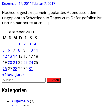
Dezember 14, 2011
Februar 7, 2017
Nachdem gestern ja mein geplantes Abendessen dem
ungeplanten Schwelgen in Tapas zum Opfer gefallen ist
und ich mir heute auch […]
Dezember 2011
M
D
M
D
F
S
S
1
2
3
4
5
6
7
8
9
10
11
12
13
14
15
16
17
18
19
20
21
22
23
24
25
26
27
28
29
30
31
« Nov.
Jan. »
Suchen
nach:
Kategorien
Allgemein
(7)