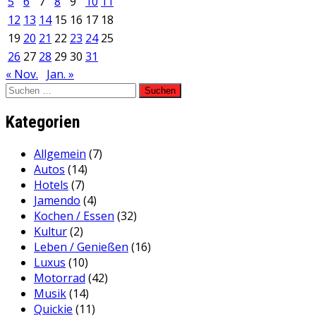
5
6
7
8
9
10
11
12
13
14
15
16
17
18
19
20
21
22
23
24
25
26
27
28
29
30
31
« Nov.
Jan. »
Suchen
nach:
Kategorien
Allgemein
(7)
Autos
(14)
Hotels
(7)
Jamendo
(4)
Kochen / Essen
(32)
Kultur
(2)
Leben / Genießen
(16)
Luxus
(10)
Motorrad
(42)
Musik
(14)
Quickie
(11)