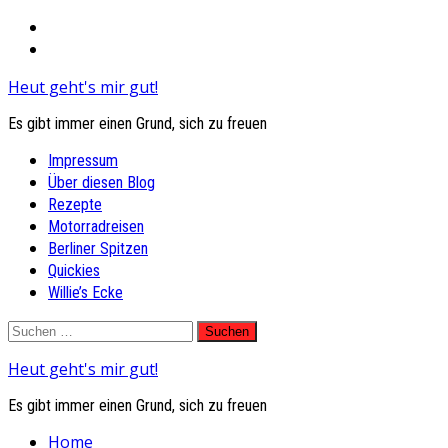
Heut geht's mir gut!
Es gibt immer einen Grund, sich zu freuen
Primary
Impressum
Menu
Über diesen Blog
Rezepte
Motorradreisen
Berliner Spitzen
Quickies
Willie’s Ecke
Skip
Suchen
to
nach:
Heut geht's mir gut!
content
Es gibt immer einen Grund, sich zu freuen
Home