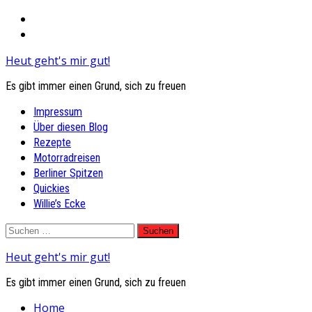
Heut geht's mir gut!
Es gibt immer einen Grund, sich zu freuen
Primary
Impressum
Menu
Über diesen Blog
Rezepte
Motorradreisen
Berliner Spitzen
Quickies
Willie’s Ecke
Skip
Suchen
to
nach:
Heut geht's mir gut!
content
Es gibt immer einen Grund, sich zu freuen
Home