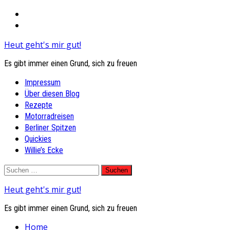
Heut geht's mir gut!
Es gibt immer einen Grund, sich zu freuen
Primary
Impressum
Menu
Über diesen Blog
Rezepte
Motorradreisen
Berliner Spitzen
Quickies
Willie’s Ecke
Skip
Suchen
to
nach:
Heut geht's mir gut!
content
Es gibt immer einen Grund, sich zu freuen
Home