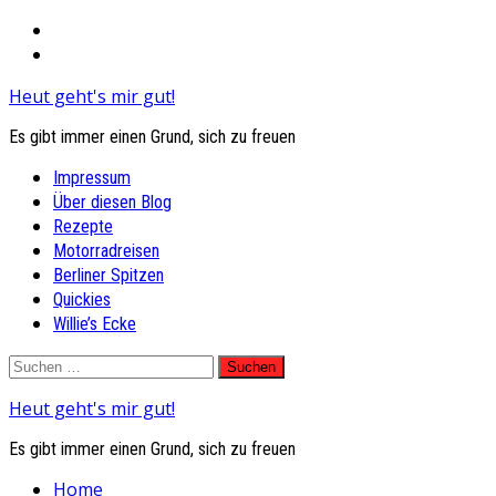
Heut geht's mir gut!
Es gibt immer einen Grund, sich zu freuen
Primary
Impressum
Menu
Über diesen Blog
Rezepte
Motorradreisen
Berliner Spitzen
Quickies
Willie’s Ecke
Skip
Suchen
to
nach:
Heut geht's mir gut!
content
Es gibt immer einen Grund, sich zu freuen
Home